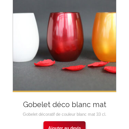
GALERIE
COUVERTS
PIX ELLE
CONTACT
COUVERTS
PRESTIGE
VAISSELLE
0
VERRERIE
VERRERIE
OPEN UP
VERRERIE
PRESTIGE
SERVICE
Gobelet déco blanc mat
OFFICE
Gobelet décoratif de couleur blanc mat 33 cl.
LINGE
DE
Ajouter au devis
TABLE