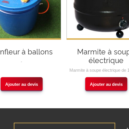
nfleur à ballons
Marmite à sou
électrique
-
Marmite à soupe électrique de 10
Ajouter au devis
Ajouter au devis