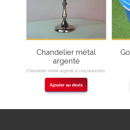
Chandelier métal
Go
argenté
Chandelier métal argenté à cinq branches.
Ajouter au devis