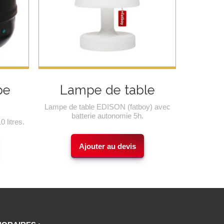
pe
Lampe de table
Lampe de table EDISON (fatboy) avec
batterie autonomie 5h.
 litres.
Ajouter au devis