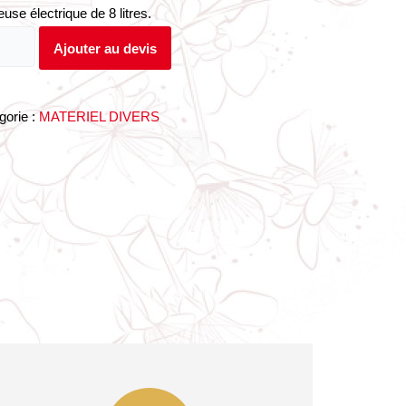
teuse électrique de 8 litres.
é
Ajouter au devis
e
gorie :
MATERIEL DIVERS
que