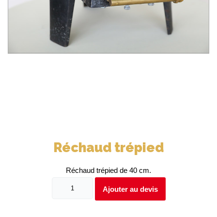
GALERIE
COUVERTS
PIX ELLE
CONTACT
COUVERTS
PRESTIGE
VAISSELLE
0
VERRERIE
VERRERIE
OPEN UP
VERRERIE
PRESTIGE
Réchaud trépied
SERVICE
Réchaud trépied de 40 cm.
OFFICE
quantité
Ajouter au devis
LINGE
de
DE
Réchaud
TABLE